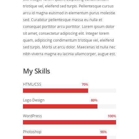
tristique vel, eleifend sed turpis. Pellentesque cursus
arcu id magna euismod in elementum purus molestie
sed. Curabitur pellentesque massa eu nulla et
consequat porttitor arcu porttitor. Lorem ipsum dolor
sit amet, consectetur adipiscing elit. Integer lorem
quam, adipiscing condimentum tristique vel, eleifend
sed turpis. Morbi ut arcu dolor. Maecenas id nulla nec
nibh viverra magna eu lacinia ullamcorper, augue est.
My Skills
HTML/CSS
70
%
Logo Design
80
%
WordPress
100
%
Photoshop
90
%